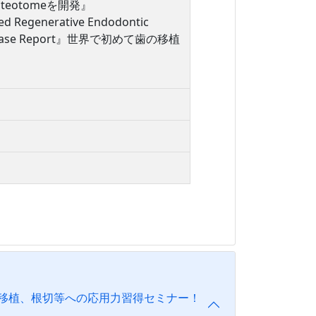
teotomeを開発』
sed Regenerative Endodontic
oth: A Case Report』世界で初めて歯の移植
移植、根切等への応用力習得セミナー！