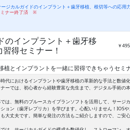
サージカルガイドのインプラント＋歯牙移植、根切等への応用
セミナー終了済 ※
ドのインプラント＋歯牙移
￥495
力習得セミナー！
移植とインプラントを一緒に習得できちゃうセミ
ル時代におけるインプラントや歯牙移植の革新的な手法と数値
ミナーでは、初心者から経験豊富な先生まで、デジタル手術の
部では、無料のブルースカイプランソフトを活用して、サージ
ション（歯牙レプリカ）を学びます。心配いりません！IOSや
ても大丈夫です。簡単な発注の方法もご紹介しますので、ご安
部では、サージカルガイドの構成を数値化し、ストローマン、