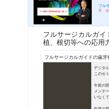
フル
※ 
フルサージカルガイ
植、根切等への応用
フルサージカルガイドの歯牙
デジタ
このセ
午前の
メンテー
いなく
午後の