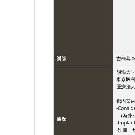
講師
吉橋典
明海大学
東京医科
医療法
都内某歯
-Consid
(海外
略歴
-Impla
-別冊 