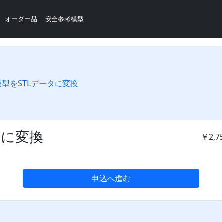
オーダー品
安全参考模型
型をSTLデータに変換
タに変換
￥2,7
申込へ進む