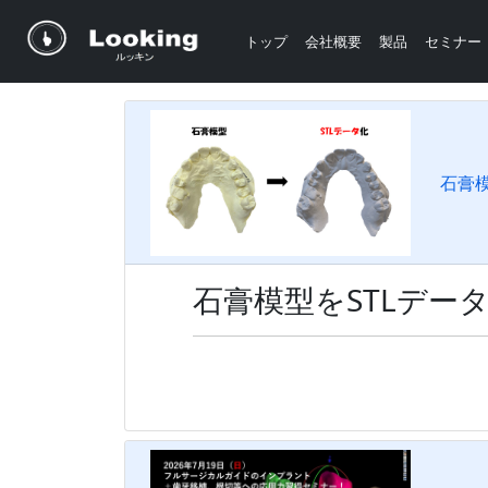
トップ
会社概要
製品
セミナー
石膏模
石膏模型をSTLデー