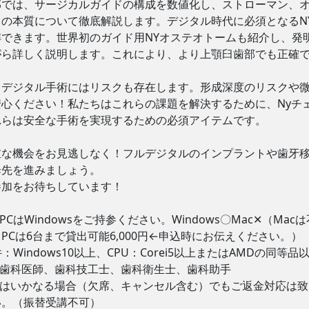
部では、サージカルガイドの構成を数値化し、ストローマン、
ドの本質について徹底解説します。デジタル時代に必須となるN
解できます。世界初のガイド用NYオステオトームも紹介し、発
がら詳しく説明します。これにより、より上顎臼歯部でも正確
、デジタル手術にはリスクも存在します。形成深度のリスクや
安心ください！私たちはこれらの課題を解決するために、Nyチ
れらは安全な手術を実現するための必須アイテムです。
重な機会をお見逃しなく！フルデジタルのインプラントや歯牙
歩先を進みましょう。
参加をお待ちしています！
PCはWindowsをご持参ください。Windows〇Mac✕（Ma
PCは6台まで貸出可能6,000円←申込時にお伝えください。）
件：Windows10以上、CPU：Corei5以上またはAMDの同等
：歯科医師、歯科技工士、歯科衛生士、歯科助手
後はいかなる場合（欠席、キャンセル含む）でもご返金対応は
い。（振替受講不可）