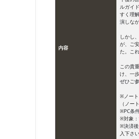
ルガイ
すく理
演しな
しかし
が、ご
内容
た。こ
この貴
け、一
ぜひご
※ノート
（ノート
※PC条
※対象
※決済
入下さ