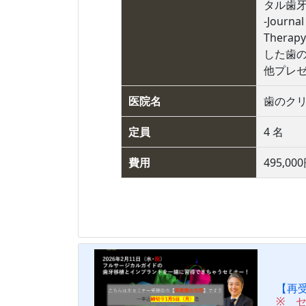
タル歯牙
-Journa
Therap
した歯
他プレ
医院名
歯のク
定員
4 名
費用
495,00
【再
※ 