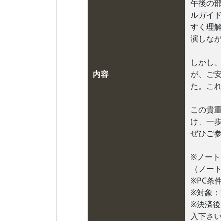
午後の
ルガイ
すく理
演しな
しかし
内容
が、ご
た。こ
この貴
け、一
ぜひご
※ノート
（ノート
※PC条
※対象
※決済
入下さ