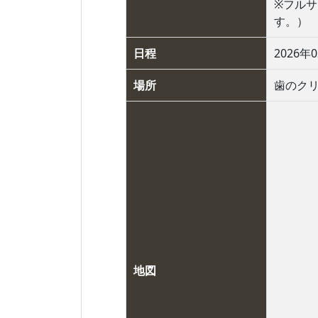
※フル
す。）
日程
2026年0
場所
歯のク
地図