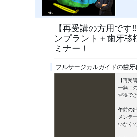
【再受講の方用です
ンプラント＋歯牙移
ミナー！
フルサージカルガイドの歯牙
【再受
一無二
習得で
午前の
メンテー
いなく