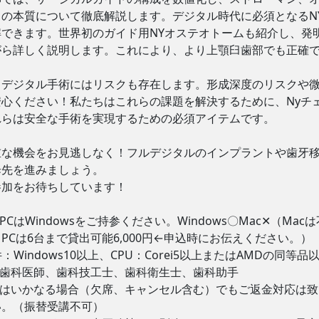
ドの本質について徹底解説します。デジタル時代に必須となるN
解できます。世界初のガイド用NYオステオトームも紹介し、発
がら詳しく説明します。これにより、より上顎臼歯部でも正確
、デジタル手術にはリスクも存在します。形成深度のリスクや
安心ください！私たちはこれらの課題を解決するために、Nyチ
れらは安全な手術を実現するための必須アイテムです。
重な機会をお見逃しなく！フルデジタルのインプラントや歯牙
歩先を進みましょう。
参加をお待ちしています！
PCはWindowsをご持参ください。Windows〇Mac✕（Ma
PCは6台まで貸出可能6,000円←申込時にお伝えください。）
件：Windows10以上、CPU：Corei5以上またはAMDの同等
：歯科医師、歯科技工士、歯科衛生士、歯科助手
後はいかなる場合（欠席、キャンセル含む）でもご返金対応は
い。（振替受講不可）