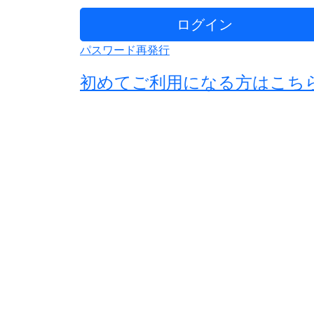
ログイン
パスワード再発行
初めてご利用になる方はこち