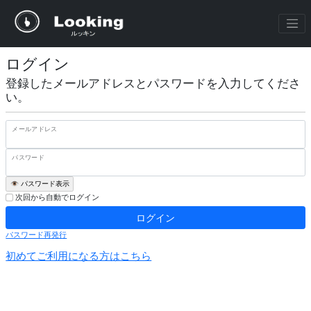
ログイン
登録したメールアドレスとパスワードを入力してくださ
い。
メールアドレス
パスワード
👁 パスワード表示
次回から自動でログイン
ログイン
パスワード再発行
初めてご利用になる方はこちら